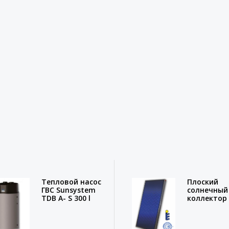
Тепловой насос
Плоский
ГВС Sunsystem
солнечный
TDB A- S 300 l
коллектор
Sunsystem 
AL 2.00